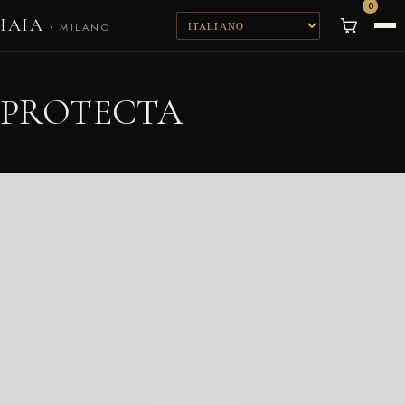
0
IAIA
·
MILANO
PROTECTA