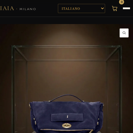
0
IAIA
·
MILANO