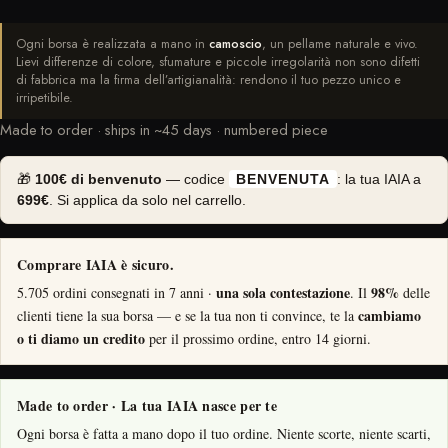
Ogni borsa è realizzata a mano in
camoscio
, un pellame naturale e vivo.
Lievi differenze di colore, sfumature e piccole irregolarità non sono difetti
di fabbrica ma la firma dell’artigianalità: rendono il tuo pezzo unico e
irripetibile.
Made to order · ships in ~45 days · numbered piece
🎁
100€ di benvenuto
— codice
BENVENUTA
: la tua IAIA a
699€
. Si applica da solo nel carrello.
Comprare IAIA è sicuro.
una sola contestazione
98%
5.705 ordini consegnati in 7 anni ·
. Il
delle
cambiamo
clienti tiene la sua borsa — e se la tua non ti convince, te la
o ti diamo un credito
per il prossimo ordine, entro 14 giorni.
Made to order · La tua IAIA nasce per te
Ogni borsa è fatta a mano dopo il tuo ordine. Niente scorte, niente scarti,