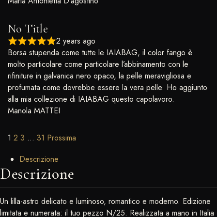
Maria Antonietta D'agostino
No Title
2 years ago
Borsa stupenda come tutte le IAIABAG, il color fango è
molto particolare come particolare l’abbinamento con le
rifiniture in galvanica nero opaco, la pelle meravigliosa e
profumata come dovrebbe essere la vera pelle. Ho aggiunto
alla mia collezione di IAIABAG questo capolavoro.
Manola MATTEI
Site Reviews navigation
Page
Page
Page
Page
1
2
3
…
31
Prossima
Descrizione
Descrizione
Un lilla-astro delicato e luminoso, romantico e moderno. Edizione
limitata e numerata: il tuo pezzo N/25. Realizzata a mano in Italia