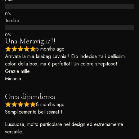
Terrible
Una Meraviglia!!
5 months ago
Arrivata la mia Iaiabag Lavinia!! Ero indecisa tra i bellissimi
colori della box, ma è perfetto!! Un colore strepitoso!!
Grazie mille
Micaela
Crea dipendenza
8 months ago
Semplicemente bellissima!!!
Lussuosa, molto particolare nel design ed estremamente
versatile.