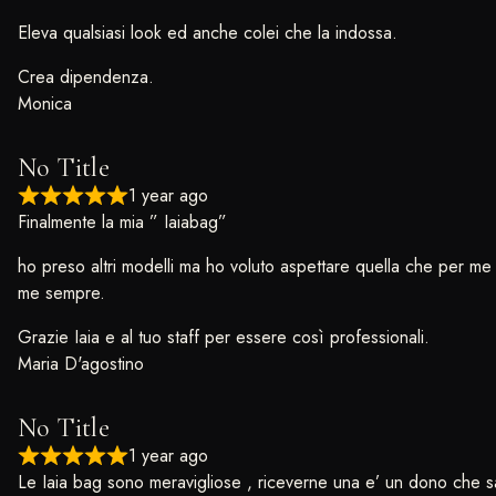
Eleva qualsiasi look ed anche colei che la indossa.
Crea dipendenza.
Monica
No Title
1 year ago
Finalmente la mia ” Iaiabag”
ho preso altri modelli ma ho voluto aspettare quella che per me s
me sempre.
Grazie Iaia e al tuo staff per essere così professionali.
Maria D'agostino
No Title
1 year ago
Le Iaia bag sono meravigliose , riceverne una e’ un dono che sa