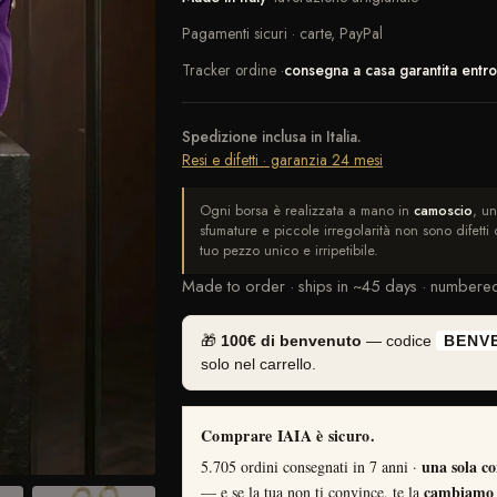
Pagamenti sicuri · carte, PayPal
Tracker ordine ·
consegna a casa garantita entr
Spedizione inclusa in Italia.
Resi e difetti · garanzia 24 mesi
Ogni borsa è realizzata a mano in
camoscio
, un
sfumature e piccole irregolarità non sono difetti d
tuo pezzo unico e irripetibile.
Made to order · ships in ~45 days · numbere
🎁
100€ di benvenuto
— codice
BENV
solo nel carrello.
Comprare IAIA è sicuro.
una sola co
5.705 ordini consegnati in 7 anni ·
cambiamo o
— e se la tua non ti convince, te la