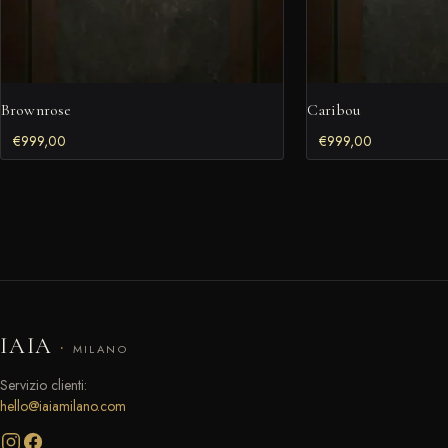
Brownrose
Caribou
€
999,00
€
999,00
IAIA
·
MILANO
Servizio clienti:
hello@iaiamilano.com