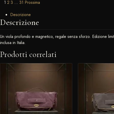
Site Reviews navigation
Page
Page
Page
Page
1
2
3
…
31
Prossima
Descrizione
Descrizione
Un viola profondo e magnetico, regale senza sforzo. Edizione limit
inclusa in Italia.
Prodotti correlati