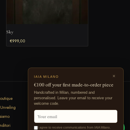
Sky
€
999,00
×
IAIA MILANO
€100 off your first made-to-order piece
Handcrafted in Milan, numbered and
outique
personalised. Leave your email to receive your
welcome code.
Unveiling
 siamo
nditori
I agree to receive communications from IAIA Milano.