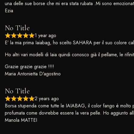
una delle sue borse che mi era stata rubata .Mi sono emozionata
Ezia
No Title
1 year ago
E’ la mia prima Iaiabag, ho scelto SAHARA per il suo colore cald
Ho altri vari modelli di Iaia quindi conosco già il pellame, le rifinit
Grazie grazie grazie !!!!
Maria Antonietta D'agostino
No Title
2 years ago
Borsa stupenda come tutte le IAIABAG, il color fango è molto par
profumata come dovrebbe essere la vera pelle. Ho aggiunto al
Manola MATTEI