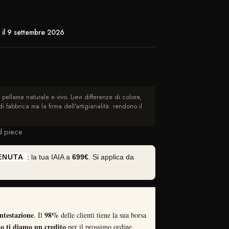
o il 9 settembre 2026
 pellame naturale e vivo. Lievi differenze di colore,
i fabbrica ma la firma dell’artigianalità: rendono il
d piece
ENUTA
: la tua IAIA a
699€
. Si applica da
ntestazione
98%
. Il
delle clienti tiene la sua borsa
 ti diamo un credito
per il prossimo ordine,