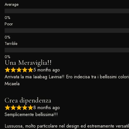
Average
Poor
Terrible
Una Meraviglia!!
5 months ago
Arrivata la mia Iaiabag Lavinia!! Ero indecisa tra i bellissimi col
Micaela
Crea dipendenza
8 months ago
Semplicemente bellissima!!!
Lussuosa, molto particolare nel design ed estremamente versatil