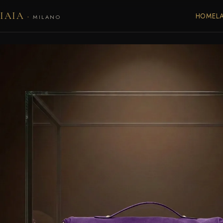
IAIA
·
HOME
L
MILANO