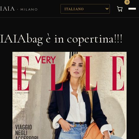
0
IAIA
·
MILANO
IAIAbag è in copertina!!!